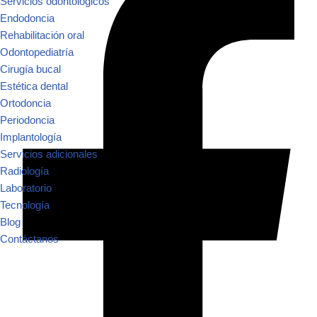
Servicios odontologicos
Endodoncia
Rehabilitación oral
Odontopediatría
Cirugía bucal
Estética dental
Ortodoncia
Periodoncia
Implantología
Servicios adicionales
Radiología
Laboratorio
Tecnología
Blog
Contáctanos