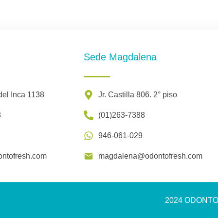
Sede Magdalena
del Inca 1138
Jr. Castilla 806. 2° piso
8
(01)263-7388
946-061-029
ntofresh.com
magdalena@odontofresh.com
2024 ODONTOFR