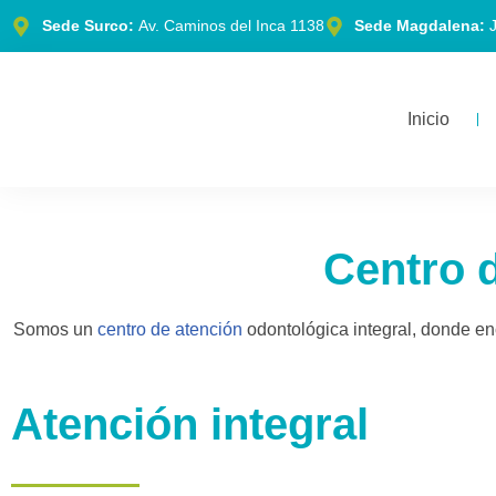
Sede Surco:
Av. Caminos del Inca 1138
Sede Magdalena:
J
Saltar
al
Inicio
contenido
Centro 
Somos un
centro de atención
odontológica integral, donde en
Atención integral