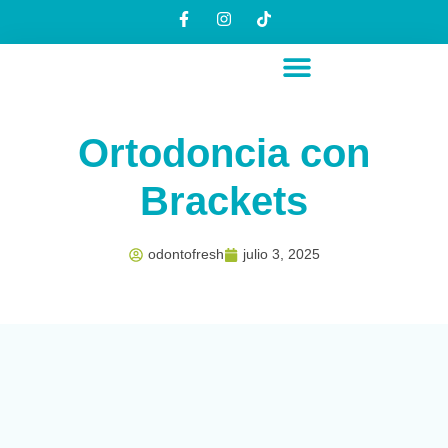
Saltar
al
contenido
Ortodoncia con
Brackets
odontofresh
julio 3, 2025